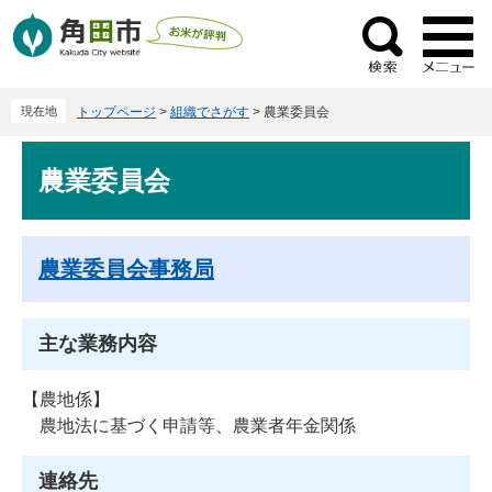
ペ
メ
ー
ニ
検
ジ
ュ
索
の
ー
現在地
トップページ
>
組織でさがす
>
農業委員会
先
を
頭
飛
本
で
ば
農業委員会
文
す
し
。
て
本
農業委員会事務局
文
へ
主な業務内容
【農地係】
農地法に基づく申請等、農業者年金関係
連絡先