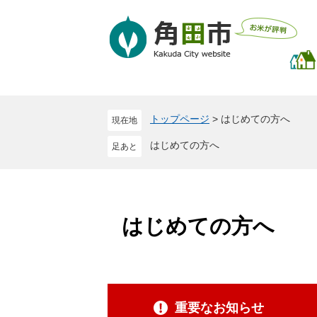
ペ
メ
ー
ニ
ジ
ュ
の
ー
先
を
頭
飛
で
ば
トップページ
>
はじめての方へ
現在地
す
し
。
て
はじめての方へ
本
文
へ
はじめての方へ
重要なお知らせ