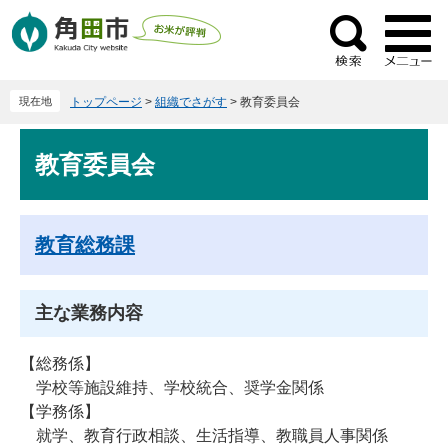
ペ
メ
ー
ニ
検
ジ
ュ
索
の
ー
現在地
トップページ
>
組織でさがす
>
教育委員会
先
を
頭
飛
本
で
ば
教育委員会
文
す
し
。
て
本
教育総務課
文
へ
主な業務内容
【総務係】
学校等施設維持、学校統合、奨学金関係
【学務係】
就学、教育行政相談、生活指導、教職員人事関係