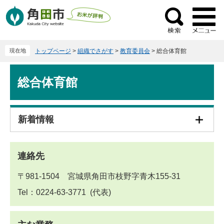
ペ
メ
ー
ニ
検
ジ
ュ
索
の
ー
現在地
トップページ
>
組織でさがす
>
教育委員会
>
総合体育館
先
を
頭
飛
本
で
ば
総合体育館
文
す
し
。
て
本
新着情報
文
へ
連絡先
〒981-1504 宮城県角田市枝野字青木155-31
Tel：0224-63-3771
代表