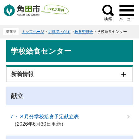
ペ
メ
ー
ニ
検
ジ
ュ
索
の
ー
現在地
トップページ
>
組織でさがす
>
教育委員会
>
学校給食センター
先
を
頭
飛
本
で
ば
学校給食センター
文
す
し
。
て
本
新着情報
文
へ
献立
７・８月分学校給食予定献立表
2026年6月30日更新