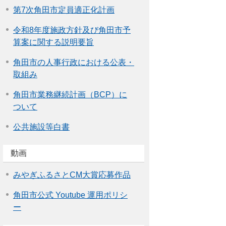
第7次角田市定員適正化計画
令和8年度施政方針及び角田市予
算案に関する説明要旨
角田市の人事行政における公表・
取組み
角田市業務継続計画（BCP）に
ついて
公共施設等白書
動画
みやぎふるさとCM大賞応募作品
角田市公式 Youtube 運用ポリシ
ー