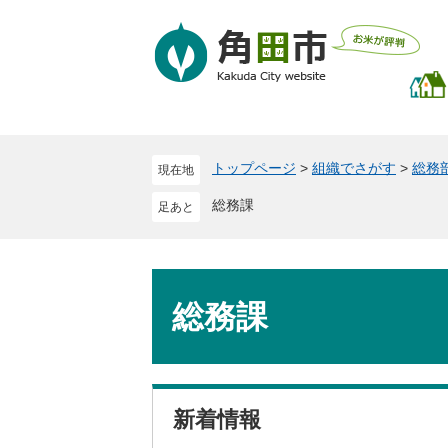
ペ
メ
ー
ニ
ジ
ュ
の
ー
先
を
頭
飛
で
ば
トップページ
>
組織でさがす
>
総務
現在地
す
し
。
て
総務課
本
文
へ
本
文
総務課
新着情報