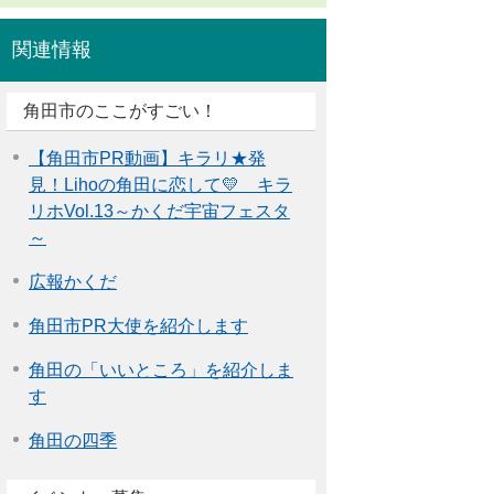
関連情報
角田市のここがすごい！
【角田市PR動画】キラリ★発
見！Lihoの角田に恋して💛 キラ
リホVol.13～かくだ宇宙フェスタ
～
広報かくだ
角田市PR大使を紹介します
角田の「いいところ」を紹介しま
す
角田の四季