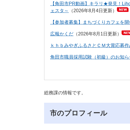
【角田市PR動画】キラリ★発見！Liho
ェスタ～
2026年8月4日更新
【参加者募集】まちづくりカフェを開
広報かくだ
2026年8月1日更新
ｋｈｂみやぎふるさとＣＭ大賞応募作
角田市職員採用試験（初級）のお知ら
総務課の情報です。
市のプロフィール