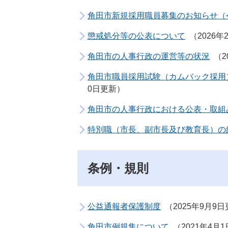
角田市新規採用職員募集のお知らせ（令
懲戒処分等の公表について
2026
角田市の人事行政の運営等の状況
2
角田市職員採用試験（カムバック採用
0日更新
角田市の人事行政における公表・取組
特別職（市長、副市長及び教育長）の
条例・規則
公益通報者保護制度
2025年9月9
角田市例規集について
2021年4月