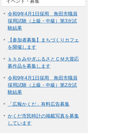
イベント・募集
令和9年4月1日採用 角田市職員
採用試験（上級・中級）第3次試
験結果
【参加者募集】まちづくりカフェ
を開催します
ｋｈｂみやぎふるさとＣＭ大賞応
募作品を募集します
令和9年4月1日採用 角田市職員
採用試験（上級・中級）第2次試
験結果
「広報かくだ」有料広告募集
かくだ市民時計の掲載写真を募集
しています