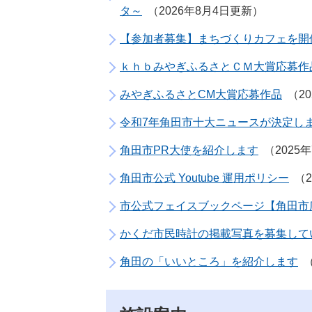
タ～
2026年8月4日更新
【参加者募集】まちづくりカフェを開
ｋｈｂみやぎふるさとＣＭ大賞応募作
みやぎふるさとCM大賞応募作品
2
令和7年角田市十大ニュースが決定し
角田市PR大使を紹介します
2025
角田市公式 Youtube 運用ポリシー
市公式フェイスブックページ【角田市
かくだ市民時計の掲載写真を募集して
角田の「いいところ」を紹介します