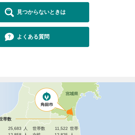
見つからないときは
よくある質問
世帯数
25,683
人
世帯数
11,522
世帯
12,858
人
女性
12,825
人