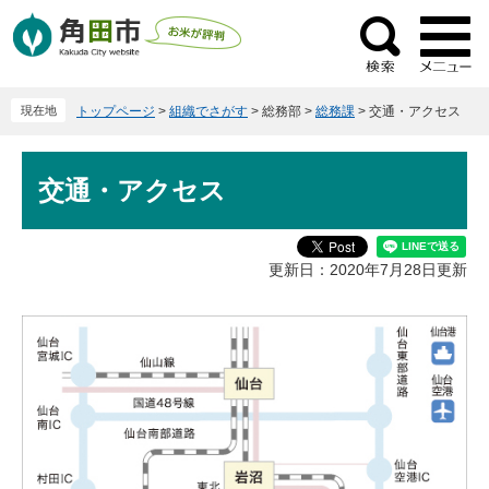
ペ
メ
ー
ニ
検
ジ
ュ
索
の
ー
現在地
トップページ
>
組織でさがす
>
総務部
>
総務課
>
交通・アクセス
先
を
頭
飛
本
で
ば
交通・アクセス
文
す
し
。
て
本
更新日：2020年7月28日更新
文
へ