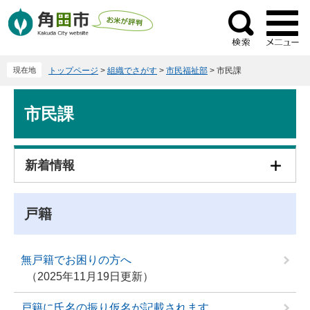
ペ
メ
ー
ニ
検
ジ
ュ
索
の
ー
現在地
トップページ
>
組織でさがす
>
市民福祉部
>
市民課
先
を
頭
飛
本
で
ば
市民課
文
す
し
。
て
本
新着情報
文
へ
戸籍
無戸籍でお困りの方へ
2025年11月19日更新
戸籍に氏名の振り仮名が記載されます