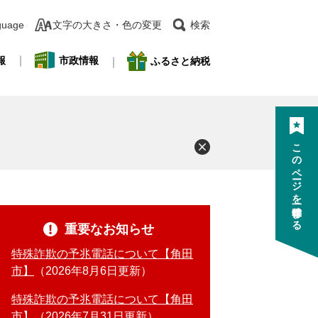
guage
文字の大きさ・色の変更
検索
報
市政情報
ふるさと納税
このページを一時保存する
重要なお知らせ
特殊詐欺の予兆電話について【角田
市】
2026年8月6日更新
特殊詐欺の予兆電話について【角田
市】
2026年7月31日更新