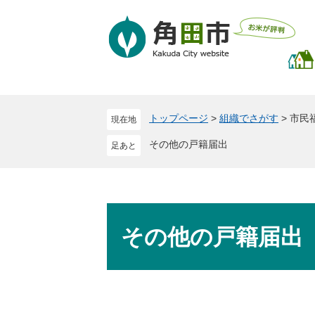
ペ
メ
ー
ニ
ジ
ュ
の
ー
先
を
頭
飛
で
ば
トップページ
>
組織でさがす
>
市民
現在地
す
し
。
て
その他の戸籍届出
本
文
へ
本
文
その他の戸籍届出