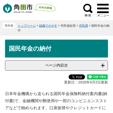
ペ
メ
ー
ニ
検
ジ
ュ
索
の
ー
現在地
トップページ
>
組織でさがす
>
市民福祉部
>
市民課
>
国民年金の納
先
を
付
頭
飛
で
ば
本
す
し
国民年金の納付
文
。
て
本
文
ページ内目次
へ
更新日：2026年4月2日更新
日本年金機構から送られる国民年金保険料納付案内書(納
付書)で、金融機関や郵便局や一部のコンビニエンススト
アなどで納められます。口座振替やクレジットカードに