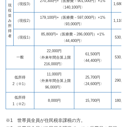
270,300円+（医療費－901,000円）×1%
（現役3）
1,680,
現
〈140,100円〉
役
並
179,100円+（医療費－597,000円）×1%
み
（現役2）
1,110,
〈93,000円〉
所
得
85,800円+（医療費－286,000円）×1%
者
（現役1）
530,0
〈44,400円〉
22,000円
61,500円
一般
530,0
〈外来年間合算上限
〈44,400円〉
216,000円〉
11,000円
低所得
25,700円
290,0
〈外来年間合算上限
2（※1）
〈24,600円〉
96,000円〉
低所得
8,000円
15,700円
180,0
1（※2）
※1 世帯員全員が住民税非課税の方。