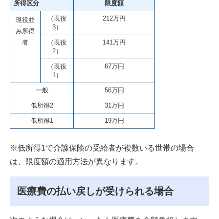
所得区分
限度額
（現役
212万円
現役並
3）
み所得
者
（現役
141万円
2）
（現役
67万円
1）
一般
56万円
低所得2
31万円
低所得1
19万円
※低所得1で介護保険の受給者が複数いる世帯の場合
は、限度額の適用方法が異なります。
医療費の払い戻しが受けられる場合