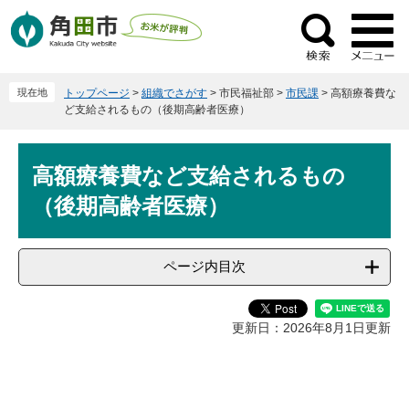
ペ
メ
ー
ニ
検
ジ
ュ
索
の
ー
現在地
トップページ
>
組織でさがす
>
市民福祉部
>
市民課
>
高額療養費な
先
を
ど支給されるもの（後期高齢者医療）
頭
飛
で
ば
本
す
し
高額療養費など支給されるもの
文
。
て
（後期高齢者医療）
本
文
へ
ページ内目次
更新日：2026年8月1日更新