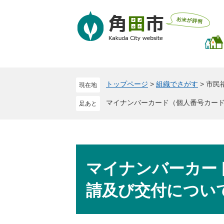
ペ
メ
ー
ニ
ジ
ュ
の
ー
先
を
頭
飛
で
ば
トップページ
>
組織でさがす
>
市民
現在地
す
し
。
て
マイナンバーカード（個人番号カー
本
文
へ
本
文
マイナンバーカー
請及び交付につい