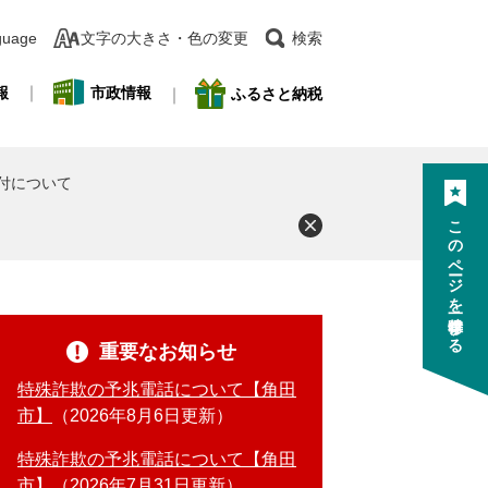
guage
文字の大きさ・色の変更
検索
報
市政情報
ふるさと納税
付について
このページを一時保存する
重要なお知らせ
特殊詐欺の予兆電話について【角田
市】
2026年8月6日更新
特殊詐欺の予兆電話について【角田
市】
2026年7月31日更新