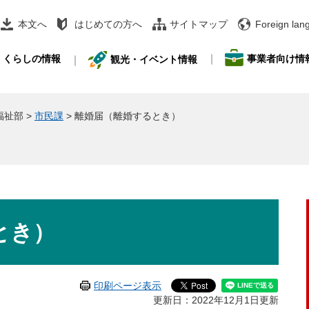
本文へ
はじめての方へ
サイトマップ
Foreign lan
事業者向け情
くらしの情報
観光・イベント情報
福祉部
>
市民課
>
離婚届（離婚するとき）
とき）
印刷ページ表示
更新日：2022年12月1日更新