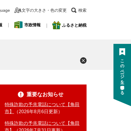
guage
文字の大きさ・色の変更
検索
報
市政情報
ふるさと納税
このページを一時保存する
重要なお知らせ
特殊詐欺の予兆電話について【角田
市】
2026年8月6日更新
特殊詐欺の予兆電話について【角田
市】
2026年7月31日更新