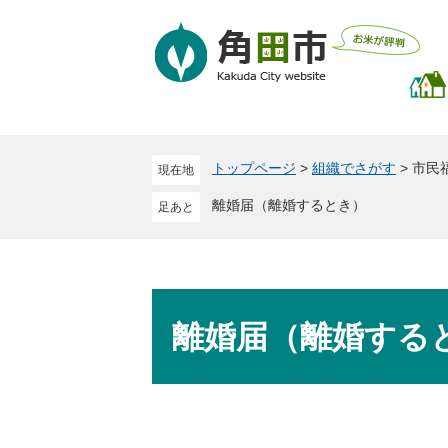
ペ
メ
ー
ニ
ジ
ュ
の
ー
先
を
頭
飛
で
ば
トップページ
>
組織でさがす
>
市民
現在地
す
し
。
て
離婚届（離婚するとき）
本
文
へ
本
文
離婚届（離婚する