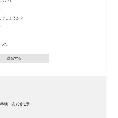
ょうか？
い
たでしょうか？
い
かった
1番地 市役所1階