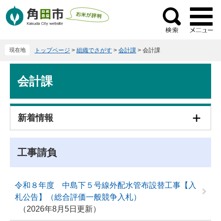
ペ
メ
ー
ニ
検
ジ
ュ
索
の
ー
現在地
トップページ
>
組織でさがす
>
会計課
>
会計課
先
を
頭
飛
本
で
ば
会計課
文
す
し
。
て
本
新着情報
文
へ
工事請負
令和８年度 中島下５号線外配水管布設替工事【入
札公告】（総合評価一般競争入札）
2026年8月5日更新