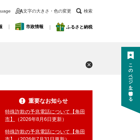
guage
文字の大きさ・色の変更
検索
報
市政情報
ふるさと納税
このページを一時保存する
重要なお知らせ
特殊詐欺の予兆電話について【角田
市】
2026年8月6日更新
特殊詐欺の予兆電話について【角田
市】
2026年7月31日更新