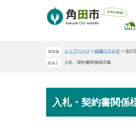
ペ
メ
ー
ニ
ジ
ュ
の
ー
先
を
頭
飛
で
ば
トップページ
>
組織でさがす
>
会計
現在地
す
し
。
て
入札・契約書関係様式集
本
文
へ
本
文
入札・契約書関係