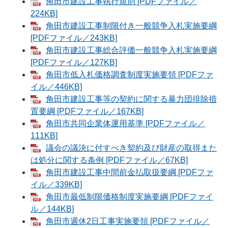
角田市建設工事執行規則 [PDFファイル／
224KB]
角田市建設工事制限付き一般競争入札実施要綱
[PDFファイル／243KB]
角田市建設工事総合評価一般競争入札実施要綱
[PDFファイル／127KB]
角田市低入札価格調査制度実施要領 [PDFファ
イル／446KB]
角田市建設工事等の契約に関する暴力団排除措
置要綱 [PDFファイル／167KB]
角田市共同企業体運用基準 [PDFファイル／
111KB]
議会の議決に付すべき契約及び財産の取得また
は処分に関する条例 [PDFファイル／67KB]
角田市建設工事中間前金払取扱要綱 [PDFファ
イル／339KB]
角田市最低制限価格制度実施要綱 [PDFファイ
ル／144KB]
角田市週休2日工事実施要領 [PDFファイル／