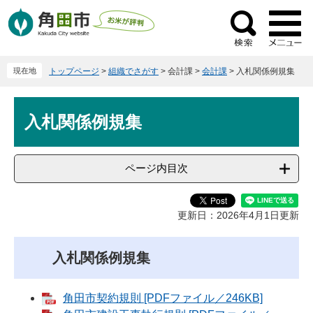
ペ
メ
ー
ニ
検
ジ
ュ
索
の
ー
現在地
トップページ
>
組織でさがす
>
会計課
>
会計課
>
入札関係例規集
先
を
頭
飛
本
で
ば
入札関係例規集
文
す
し
。
て
本
ページ内目次
文
へ
更新日：2026年4月1日更新
入札関係例規集
角田市契約規則 [PDFファイル／246KB]