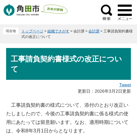
ペ
メ
ー
ニ
検
ジ
ュ
索
の
ー
現在地
トップページ
>
組織でさがす
>
会計課
>
会計課
>
工事請負契約書様
先
を
式の改正について
頭
飛
で
ば
本
す
し
工事請負契約書様式の改正につい
文
。
て
て
本
文
へ
Tweet
更新日：2026年3月2日更新
工事請負契約書の様式について、添付のとおり改正い
たしましたので、今後の工事請負契約書に係る様式の使
用にあたっては留意願います。なお、適用時期について
は、令和8年3月1日からとなります。