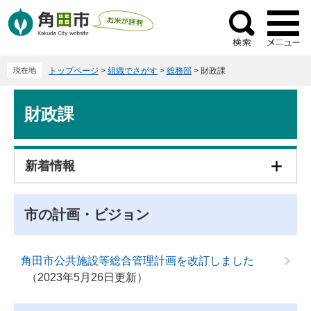
ペ
メ
ー
ニ
検
ジ
ュ
索
の
ー
現在地
トップページ
>
組織でさがす
>
総務部
>
財政課
先
を
頭
飛
本
で
ば
財政課
文
す
し
。
て
本
新着情報
文
へ
市の計画・ビジョン
角田市公共施設等総合管理計画を改訂しました
2023年5月26日更新