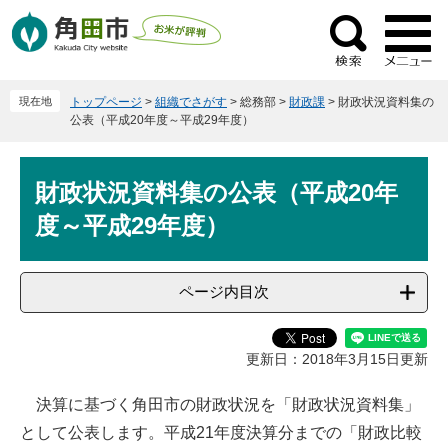
ペ
メ
ー
ニ
検
ジ
ュ
索
の
ー
現在地
トップページ
>
組織でさがす
>
総務部
>
財政課
>
財政状況資料集の
先
を
公表（平成20年度～平成29年度）
頭
飛
で
ば
本
す
し
財政状況資料集の公表（平成20年
文
。
て
度～平成29年度）
本
文
へ
ページ内目次
更新日：2018年3月15日更新
決算に基づく角田市の財政状況を「財政状況資料集」
として公表します。平成21年度決算分までの「財政比較