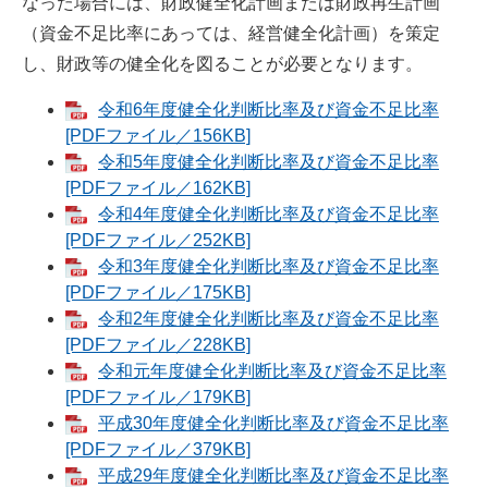
なった場合には、財政健全化計画または財政再生計画
（資金不足比率にあっては、経営健全化計画）を策定
し、財政等の健全化を図ることが必要となります。
令和6年度健全化判断比率及び資金不足比率
[PDFファイル／156KB]
令和5年度健全化判断比率及び資金不足比率
[PDFファイル／162KB]
令和4年度健全化判断比率及び資金不足比率
[PDFファイル／252KB]
令和3年度健全化判断比率及び資金不足比率
[PDFファイル／175KB]
令和2年度健全化判断比率及び資金不足比率
[PDFファイル／228KB]
令和元年度健全化判断比率及び資金不足比率
[PDFファイル／179KB]
平成30年度健全化判断比率及び資金不足比率
[PDFファイル／379KB]
平成29年度健全化判断比率及び資金不足比率