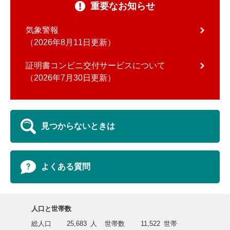
重要なお知らせ
気象警報
2026年8月11日更新
証明書コンビニ交付サービスについて
2026年7月30日更新
見つからないときは
よくある質問
人口と世帯数
総人口
25,683
人
世帯数
11,522
世帯