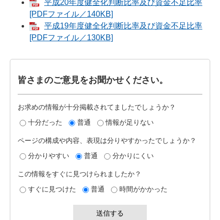
平成20年度健全化判断比率及び資金不足比率
[PDFファイル／140KB]
平成19年度健全化判断比率及び資金不足比率
[PDFファイル／130KB]
皆さまのご意見をお聞かせください。
お求めの情報が十分掲載されてましたでしょうか？
十分だった
普通
情報が足りない
ページの構成や内容、表現は分りやすかったでしょうか？
分かりやすい
普通
分かりにくい
この情報をすぐに見つけられましたか？
すぐに見つけた
普通
時間がかかった