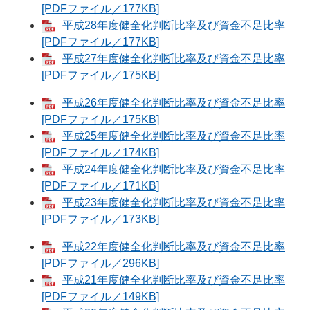
[PDFファイル／177KB]
平成28年度健全化判断比率及び資金不足比率
[PDFファイル／177KB]
平成27年度健全化判断比率及び資金不足比率
[PDFファイル／175KB]
平成26年度健全化判断比率及び資金不足比率
[PDFファイル／175KB]
平成25年度健全化判断比率及び資金不足比率
[PDFファイル／174KB]
平成24年度健全化判断比率及び資金不足比率
[PDFファイル／171KB]
平成23年度健全化判断比率及び資金不足比率
[PDFファイル／173KB]
平成22年度健全化判断比率及び資金不足比率
[PDFファイル／296KB]
平成21年度健全化判断比率及び資金不足比率
[PDFファイル／149KB]