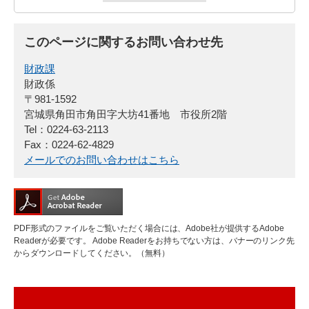
このページに関するお問い合わせ先
財政課
財政係
〒981-1592
宮城県角田市角田字大坊41番地 市役所2階
Tel：0224-63-2113
Fax：0224-62-4829
メールでのお問い合わせはこちら
PDF形式のファイルをご覧いただく場合には、Adobe社が提供するAdobe
Readerが必要です。
Adobe Readerをお持ちでない方は、バナーのリンク先
からダウンロードしてください。（無料）