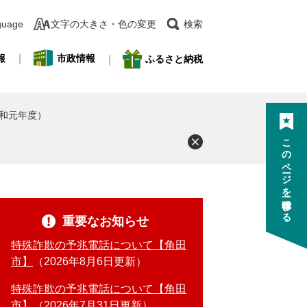
guage
文字の大きさ・色の変更
検索
報
市政情報
ふるさと納税
和元年度）
このページを一時保存する
重要なお知らせ
特殊詐欺の予兆電話について【角田
市】
2026年8月6日更新
特殊詐欺の予兆電話について【角田
市】
2026年7月31日更新