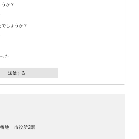
ょうか？
い
たでしょうか？
い
かった
1番地 市役所2階