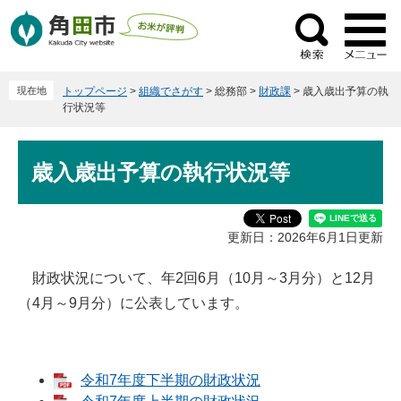
ペ
メ
ー
ニ
検
ジ
ュ
索
の
ー
現在地
トップページ
>
組織でさがす
>
総務部
>
財政課
>
歳入歳出予算の執
先
を
行状況等
頭
飛
で
ば
本
す
し
歳入歳出予算の執行状況等
文
。
て
本
文
更新日：2026年6月1日更新
へ
財政状況について、年2回6月（10月～3月分）と12月
（4月～9月分）に公表しています。
令和7年度下半期の財政状況