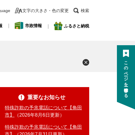
guage
文字の大きさ・色の変更
検索
報
市政情報
ふるさと納税
このページを一時保存する
重要なお知らせ
特殊詐欺の予兆電話について【角田
市】
2026年8月6日更新
特殊詐欺の予兆電話について【角田
市】
2026年7月31日更新