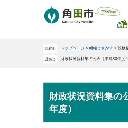
ペ
メ
ー
ニ
ジ
ュ
の
ー
先
を
頭
飛
で
ば
トップページ
>
組織でさがす
>
総務
現在地
す
し
。
て
財政状況資料集の公表（平成30年度
本
文
へ
本
文
財政状況資料集の公
年度）