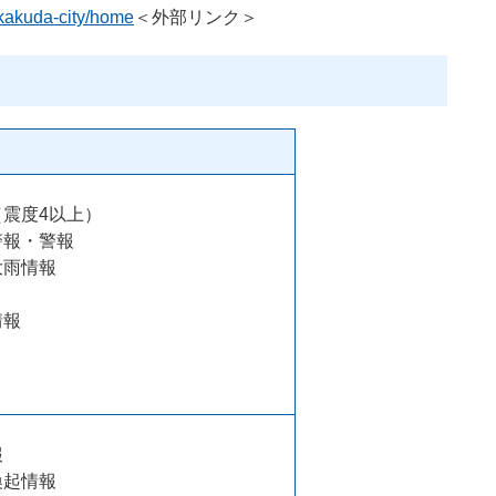
/kakuda-city/home
＜外部リンク＞
震度4以上）
警報・警報
大雨情報
情報
報
喚起情報