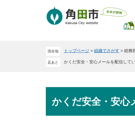
ペ
メ
ー
ニ
ジ
ュ
の
ー
先
を
頭
飛
で
ば
トップページ
>
組織でさがす
>
総務
現在地
す
し
。
て
かくだ安全・安心メールを配信して
本
文
へ
本
文
かくだ安全・安心