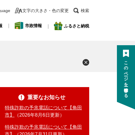
guage
文字の大きさ・色の変更
検索
報
市政情報
ふるさと納税
このページを一時保存する
重要なお知らせ
特殊詐欺の予兆電話について【角田
市】
2026年8月6日更新
特殊詐欺の予兆電話について【角田
市】
2026年7月31日更新