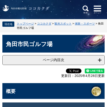
ペ
メ
トップページ
>
ココカクダ
>
観光スポット
>
体験・スポーツ
>
角田
現在地
ー
ニ
市民ゴルフ場
ジ
ュ
の
ー
本
先
を
文
角田市民ゴルフ場
頭
飛
で
ば
す
し
ページ内目次
。
て
本
文
更新日：2025年4月28日更新
へ
概要