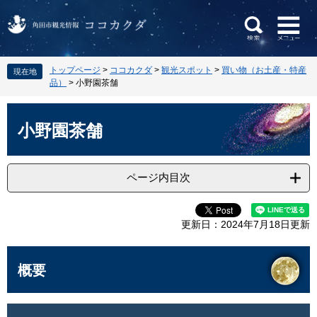
ペ
メ
トップページ
>
ココカクダ
>
観光スポット
>
買い物（お土産・特産
現在地
ー
ニ
品）
>
小野園茶舗
ジ
ュ
の
ー
本
先
を
文
小野園茶舗
頭
飛
で
ば
す
し
ページ内目次
。
て
本
文
更新日：2024年7月18日更新
へ
概要