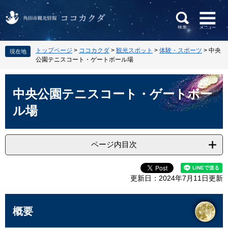
ペ
メ
トップページ
>
ココカクダ
>
観光スポット
>
体験・スポーツ
>
中央
現在地
ー
ニ
公園テニスコート・ゲートボール場
ジ
ュ
の
ー
本
先
を
文
中央公園テニスコート・ゲートボー
頭
飛
ル場
で
ば
す
し
。
て
本
ページ内目次
文
へ
更新日：2024年7月11日更新
概要