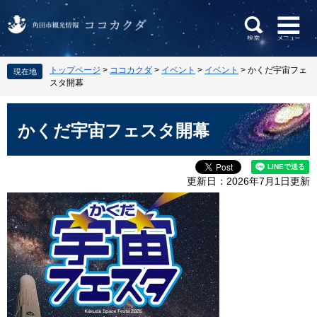
ペ
メ
トップページ
>
ココカクダ
>
イベント
>
イベント
>
かくだ宇宙フェ
現在地
ー
ニ
スタ開幕
ジ
ュ
の
ー
本
先
を
文
かくだ宇宙フェスタ開幕
頭
飛
で
ば
す
し
更新日：2026年7月1日更新
。
て
本
文
へ