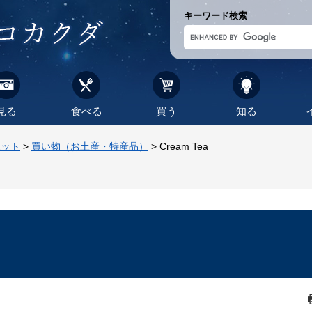
キーワード検索
見る
食べる
買う
知る
ポット
>
買い物（お土産・特産品）
>
Cream Tea