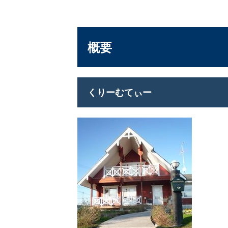
概要
くりーむてぃー