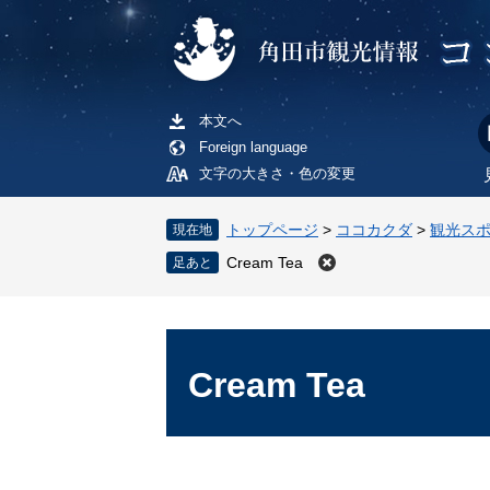
ペ
メ
ー
ニ
ジ
ュ
の
ー
先
を
本文へ
頭
飛
Foreign language
で
ば
文字の大きさ・色の変更
す
し
。
て
トップページ
>
ココカクダ
>
観光ス
現在地
本
Cream Tea
文
へ
本
文
Cream Tea