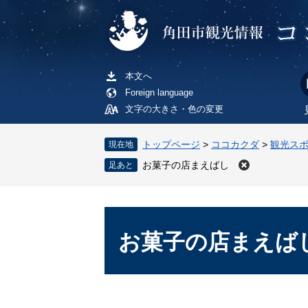
ペ
メ
ー
ニ
ジ
ュ
の
ー
先
を
本文へ
頭
飛
Foreign language
で
ば
文字の大きさ・色の変更
す
し
。
て
トップページ
>
ココカクダ
>
観光ス
現在地
本
お菓子の店まえばし
文
へ
本
文
お菓子の店まえば