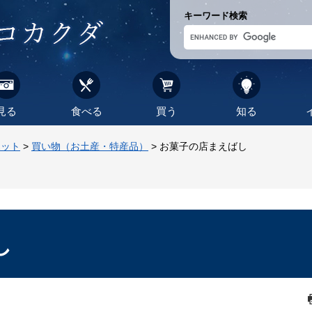
キーワード検索
見る
食べる
買う
知る
ポット
>
買い物（お土産・特産品）
>
お菓子の店まえばし
し