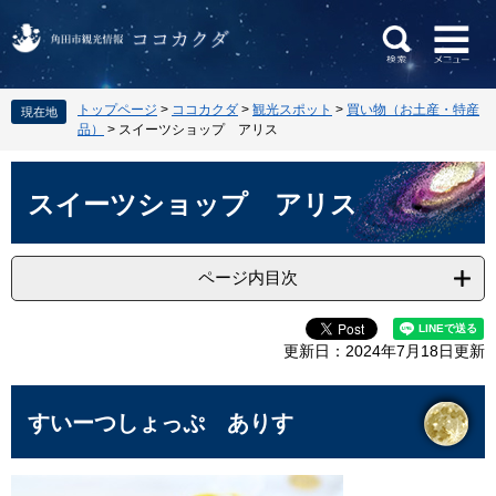
ペ
メ
トップページ
>
ココカクダ
>
観光スポット
>
買い物（お土産・特産
現在地
ー
ニ
品）
>
スイーツショップ アリス
ジ
ュ
の
ー
本
先
を
文
スイーツショップ アリス
頭
飛
で
ば
す
し
ページ内目次
。
て
本
文
更新日：2024年7月18日更新
へ
すいーつしょっぷ ありす