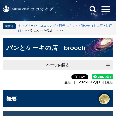
ペ
メ
トップページ
>
ココカクダ
>
観光スポット
>
買い物（お土産・特産
現在地
ー
ニ
品）
>
パンとケーキの店 brooch
ジ
ュ
の
ー
本
先
を
文
パンとケーキの店 brooch
頭
飛
で
ば
す
し
ページ内目次
。
て
本
文
更新日：2025年12月15日更新
へ
概要