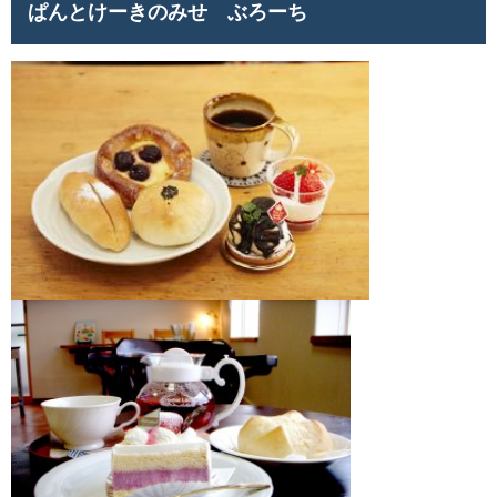
ぱんとけーきのみせ ぶろーち