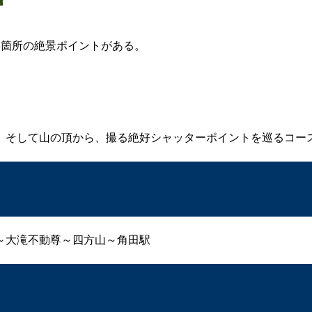
。
3箇所の絶景ポイントがある。
、そして山の頂から、撮る絶好シャッターポイントを巡るコー
～大滝不動尊～四方山～角田駅