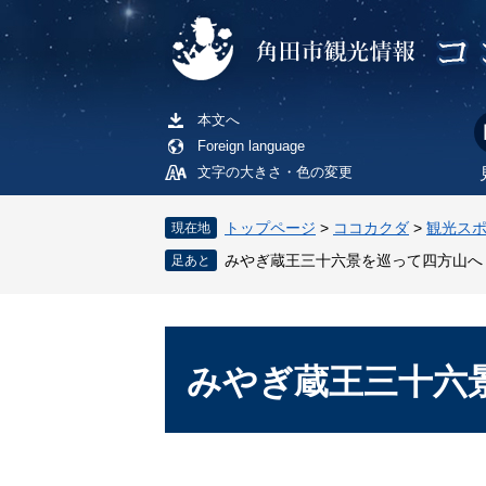
ペ
メ
ー
ニ
ジ
ュ
の
ー
先
を
本文へ
頭
飛
Foreign language
で
ば
文字の大きさ・色の変更
す
し
。
て
トップページ
>
ココカクダ
>
観光ス
現在地
本
みやぎ蔵王三十六景を巡って四方山へ
文
へ
本
文
みやぎ蔵王三十六