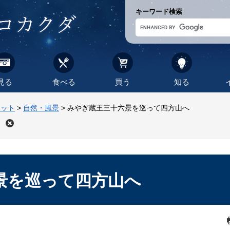
キーワード検索
見る
食べる
買う
知る
ポット
>
自然・風景
>
みやぎ蔵王三十六景を巡って四方山へ
景を巡って四方山へ