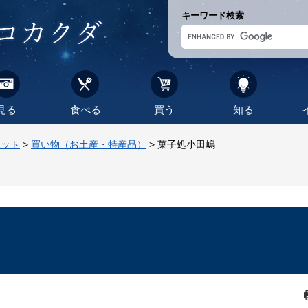
キーワード検索
見る
食べる
買う
知る
ポット
>
買い物（お土産・特産品）
>
菓子処小田嶋