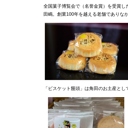
全国菓子博覧会で（名誉金賞）を受賞し
田嶋。創業100年を越える老舗であり
「ビスケット饅頭」は角田のお土産とし