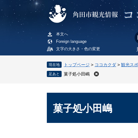
ペ
メ
ー
ニ
ジ
ュ
の
ー
先
を
本文へ
頭
飛
Foreign language
で
ば
文字の大きさ・色の変更
す
し
。
て
トップページ
>
ココカクダ
>
観光ス
現在地
本
菓子処小田嶋
文
へ
本
文
菓子処小田嶋