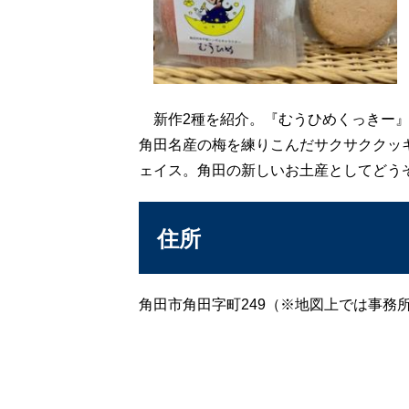
新作2種を紹介。『むうひめくっきー』
角田名産の梅を練りこんだサクサククッ
ェイス。角田の新しいお土産としてどう
住所
角田市角田字町249（※地図上では事務