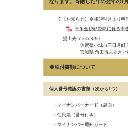
なります。寄附した年の翌年の1月
※【お知らせ】令和3年4月より申請
寄附金税額控除に係る申告特
提出先 〒845-8790
佐賀県小城市三日月町金田798-2
宮城県 角田市ふるさと納税 ワンスト
◆添付書類について
個人番号確認の書類（次から1つ）
・マイナンバーカード（裏面）
・住民票（番号付き）
・マイナンバー通知カード