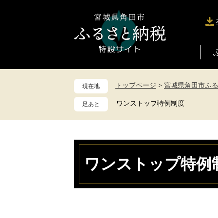
ペ
メ
ー
ニ
ジ
ュ
の
ー
先
を
頭
飛
で
ば
トップページ
>
宮城県角田市ふ
現在地
す
し
。
て
ワンストップ特例制度
本
文
へ
本
文
ワンストップ特例