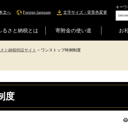
キーワ
本文へ
Foreign language
文字サイズ・背景色変更
G
o
o
ふるさと納税とは
寄附金の使い道
お
g
l
e
カ
るさと納税特設サイト
>
ワンストップ特例制度
ス
タ
ム
検
索
制度