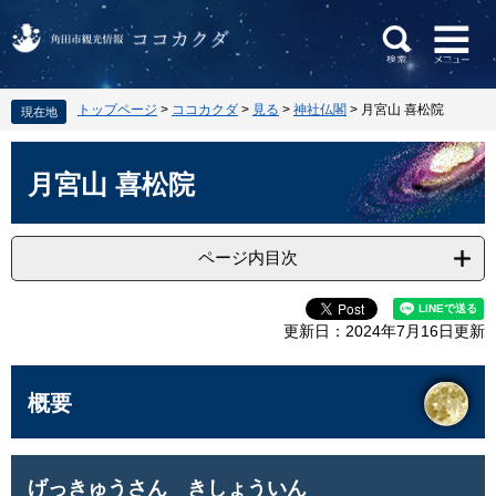
ペ
メ
トップページ
>
ココカクダ
>
見る
>
神社仏閣
>
月宮山 喜松院
現在地
ー
ニ
ジ
ュ
本
の
ー
文
月宮山 喜松院
先
を
頭
飛
で
ば
ページ内目次
す
し
。
て
本
更新日：2024年7月16日更新
文
へ
概要
げっきゅうさん きしょういん