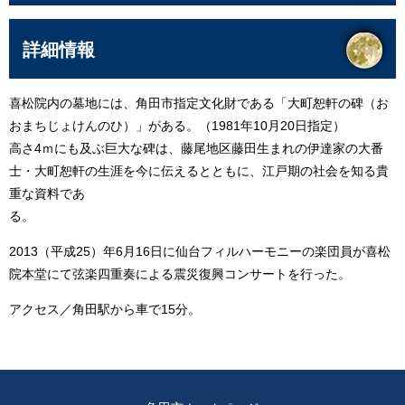
詳細情報
喜松院内の墓地には、角田市指定文化財である「大町恕軒の碑（お
おまちじょけんのひ）」がある。（1981年10月20日指定）
高さ4ｍにも及ぶ巨大な碑は、藤尾地区藤田生まれの伊達家の大番
士・大町恕軒の生涯を今に伝えるとともに、江戸期の社会を知る貴
重な資料であ
る。
2013（平成25）年6月16日に仙台フィルハーモニーの楽団員が喜松
院本堂にて弦楽四重奏による震災復興コンサートを行った。
アクセス／角田駅から車で15分。