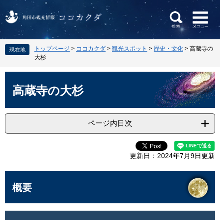
ペ
メ
トップページ
>
ココカクダ
>
観光スポット
>
歴史・文化
>
高蔵寺の
現在地
ー
ニ
大杉
ジ
ュ
の
ー
本
先
を
文
高蔵寺の大杉
頭
飛
で
ば
す
し
ページ内目次
。
て
本
文
更新日：2024年7月9日更新
へ
概要