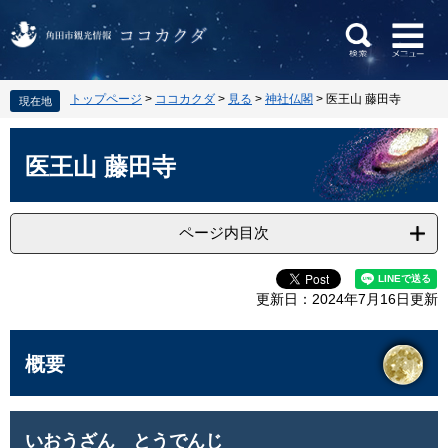
ペ
メ
トップページ
>
ココカクダ
>
見る
>
神社仏閣
>
医王山 藤田寺
現在地
ー
ニ
ジ
ュ
本
の
ー
文
医王山 藤田寺
先
を
頭
飛
で
ば
ページ内目次
す
し
。
て
本
更新日：2024年7月16日更新
文
へ
概要
いおうざん とうでんじ