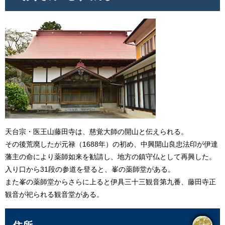
天台宗・医王山藤田寺は、慈覚大師の開山と伝えられる。
その後荒廃したが元禄（1688年）の初め、中興開山良忠法印が伊達
藩主の命により薬師如来を勧請し、地方の鎮守仏として再興した。
入り口から31段の参道を登ると、峯の薬師堂がある。
また峯の薬師堂からさらに上ると伊具三十三観音第九番、藤田寺正
観音が祀られる観音堂がある。