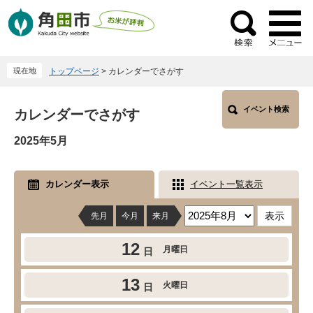
ペ
メ
ー
ニ
検
ジ
ュ
索
の
ー
現在地
トップページ
>
カレンダーでさがす
先
を
頭
飛
本
で
ば
イベント検索
カレンダーでさがす
文
す
し
2025年5月
。
て
本
文
カレンダー表示
イベント一覧表示
へ
先月
今月
来月
12
月曜日
日
13
火曜日
日