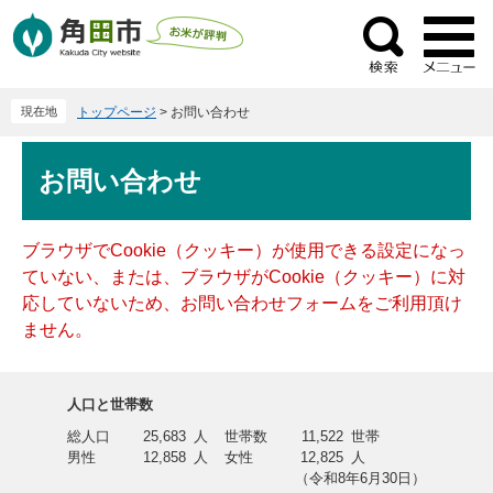
ペ
メ
ー
ニ
検
ジ
ュ
索
の
ー
現在地
トップページ
>
お問い合わせ
先
を
頭
飛
本
で
ば
お問い合わせ
文
す
し
。
て
本
ブラウザでCookie（クッキー）が使用できる設定になっ
文
ていない、または、ブラウザがCookie（クッキー）に対
へ
応していないため、お問い合わせフォームをご利用頂け
ません。
人口と世帯数
総人口
25,683
人
世帯数
11,522
世帯
男性
12,858
人
女性
12,825
人
（令和8年6月30日）