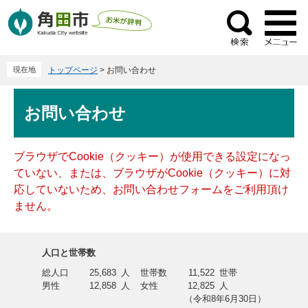
ペ
メ
ー
ニ
検
ジ
ュ
索
の
ー
現在地
トップページ
>
お問い合わせ
先
を
頭
飛
本
で
ば
お問い合わせ
文
す
し
。
て
本
ブラウザでCookie（クッキー）が使用できる設定になっ
文
ていない、または、ブラウザがCookie（クッキー）に対
へ
応していないため、お問い合わせフォームをご利用頂け
ません。
人口と世帯数
総人口
25,683
人
世帯数
11,522
世帯
男性
12,858
人
女性
12,825
人
（令和8年6月30日）