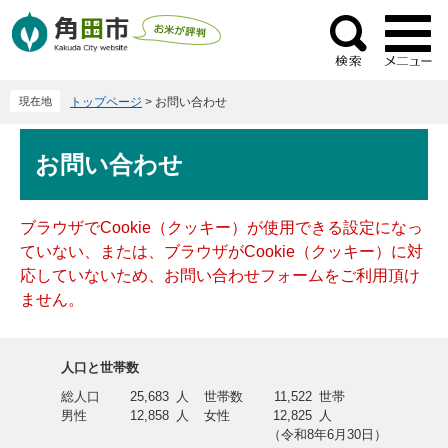
ペ
メ
ー
ニ
検
ジ
ュ
索
の
ー
現在地
トップページ
>
お問い合わせ
先
を
頭
飛
本
で
ば
お問い合わせ
文
す
し
。
て
本
ブラウザでCookie（クッキー）が使用できる設定になっ
文
ていない、または、ブラウザがCookie（クッキー）に対
へ
応していないため、お問い合わせフォームをご利用頂け
ません。
人口と世帯数
総人口
25,683
人
世帯数
11,522
世帯
男性
12,858
人
女性
12,825
人
（令和8年6月30日）