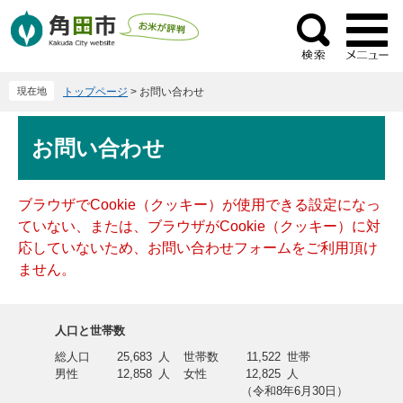
ペ
メ
ー
ニ
検
ジ
ュ
索
の
ー
現在地
トップページ
>
お問い合わせ
先
を
頭
飛
本
で
ば
お問い合わせ
文
す
し
。
て
本
ブラウザでCookie（クッキー）が使用できる設定になっ
文
ていない、または、ブラウザがCookie（クッキー）に対
へ
応していないため、お問い合わせフォームをご利用頂け
ません。
人口と世帯数
総人口
25,683
人
世帯数
11,522
世帯
男性
12,858
人
女性
12,825
人
（令和8年6月30日）