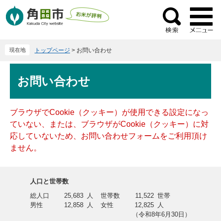
ペ
メ
ー
ニ
検
ジ
ュ
索
の
ー
現在地
トップページ
>
お問い合わせ
先
を
頭
飛
本
で
ば
お問い合わせ
文
す
し
。
て
本
ブラウザでCookie（クッキー）が使用できる設定になっ
文
ていない、または、ブラウザがCookie（クッキー）に対
へ
応していないため、お問い合わせフォームをご利用頂け
ません。
人口と世帯数
総人口
25,683
人
世帯数
11,522
世帯
男性
12,858
人
女性
12,825
人
（令和8年6月30日）