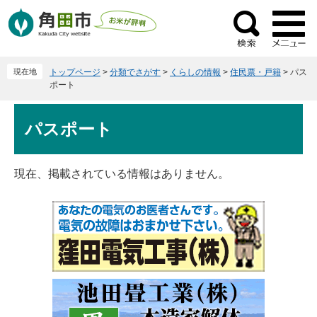
ペ
メ
ー
ニ
検
ジ
ュ
索
の
ー
現在地
トップページ
>
分類でさがす
>
くらしの情報
>
住民票・戸籍
>
パス
先
を
ポート
頭
飛
で
ば
本
パスポート
す
し
文
。
て
本
現在、掲載されている情報はありません。
文
へ