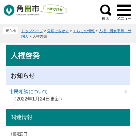
ペ
メ
ー
ニ
検
ジ
ュ
索
の
ー
現在地
トップページ
>
分類でさがす
>
くらしの情報
>
人権・男女平等・外
先
を
国人
>
人権啓発
頭
飛
で
ば
本
人権啓発
す
し
文
。
て
本
お知らせ
文
へ
市民相談について
2022年1月24日更新
関連情報
相談窓口