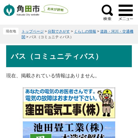
ペ
メ
ー
ニ
検
ジ
ュ
索
の
ー
現在地
トップページ
>
分類でさがす
>
くらしの情報
>
道路・河川・交通機
先
を
関
>
バス（コミュニティバス）
頭
飛
で
ば
本
バス（コミュニティバス）
す
し
文
。
て
本
現在、掲載されている情報はありません。
文
へ