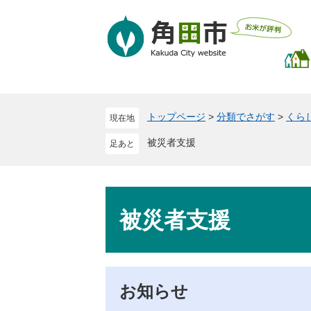
ペ
メ
ー
ニ
ジ
ュ
の
ー
先
を
頭
飛
で
ば
トップページ
>
分類でさがす
>
くら
現在地
す
し
。
て
被災者支援
本
文
へ
本
文
被災者支援
お知らせ