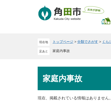
ペ
メ
ー
ニ
ジ
ュ
の
ー
先
を
頭
飛
で
ば
トップページ
>
分類でさがす
>
くら
現在地
す
し
。
て
家庭内事故
本
文
へ
本
文
家庭内事故
現在、掲載されている情報はありません