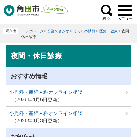
ペ
メ
ー
ニ
検
ジ
ュ
索
の
ー
現在地
トップページ
>
分類でさがす
>
くらしの情報
>
医療・健康
>
夜間・
先
を
休日診療
頭
飛
で
ば
本
夜間・休日診療
す
し
文
。
て
本
おすすめ情報
文
へ
小児科・産婦人科オンライン相談
2026年4月6日更新
小児科・産婦人科オンライン相談
2026年4月3日更新
お知らせ